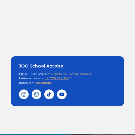
JOO School Aqtobe
Мекен-жайымыз:
Микрорайон Алтын Орда, 3
Байлаыс нөмірі:
+7 (771) 123-07-0
2
Instagram:
joo.aqtobe