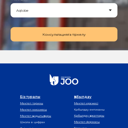
Консультацияға тіркелу
Біз туралы
Қабылдау
Мектеп тарихы
Мектеп ережесі
Мектеп миссиясы
Қабылдау емтиханы
Қабылдау құжаттары
Мектеп құндылықтары
Мектеп формасы
Школа в цифрах