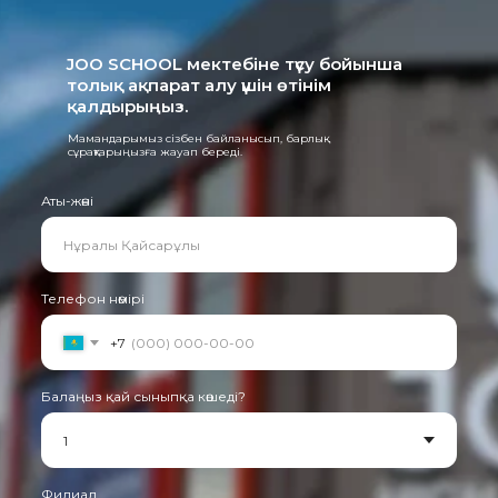
JOO SCHOOL мектебіне түсу бойынша
толық ақпарат алу үшін өтінім
қалдырыңыз.
Мамандарымыз сізбен байланысып, барлық
сұрақтарыңызға жауап береді.
Аты-жөні
Телефон нөмірі
+7
Балаңыз қай сыныпқа көшеді?
Филиал