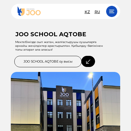
KZ
RU
JOO SCHOOL AQTOBE
Мектебімізде оқып жатқан, жалғастырушы оқушыларға
арнайы жеңілдіктер қарастырылған. Қабылдау бөлімінен
толық ақпарат ала аласыз!
JOO SCHOOL AQTOBE оқу ақысы