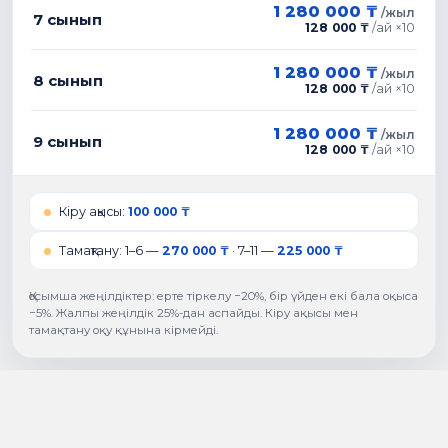
1 280 000 ₸
/
жыл
7
сынып
128 000 ₸
/
ай ×10
1 280 000 ₸
/
жыл
8
сынып
128 000 ₸
/
ай ×10
1 280 000 ₸
/
жыл
9
сынып
128 000 ₸
/
ай ×10
Кіру ақысы
:
100 000 ₸
Тамақтану
:
1–6 —
270 000 ₸
·
7–11 —
225 000 ₸
Қосымша жеңілдіктер: ерте тіркелу −20%, бір үйден екі бала оқыса
−5%. Жалпы жеңілдік 25%-дан аспайды. Кіру ақысы мен
тамақтану оқу құнына кірмейді.