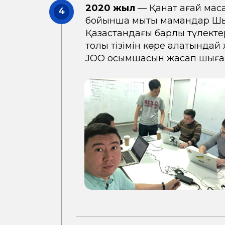
2020 жыл
— Қанат ағай мақса
4
бойынша мықты мамандар Шың
Қазақстандағы барлық түлект
толық тізімін көре алатындай 
JOO қосымшасын жасап шыға