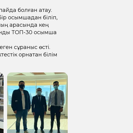
айда болған атау.
ір қосымшадан біліп,
ының арасында кең
ндық ТОП-30 қосымша
еген сұраныс өсті.
естік орнатқан білім