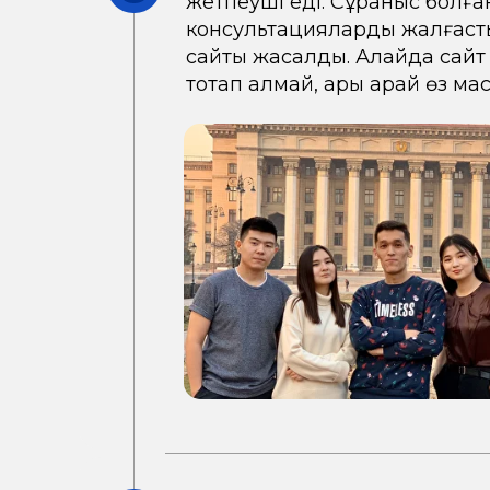
жетпеуші еді. Сұраныс болға
консультацияларды жалғаст
сайты жасалды. Алайда сайт ә
тоқтап қалмай, ары қарай өз м