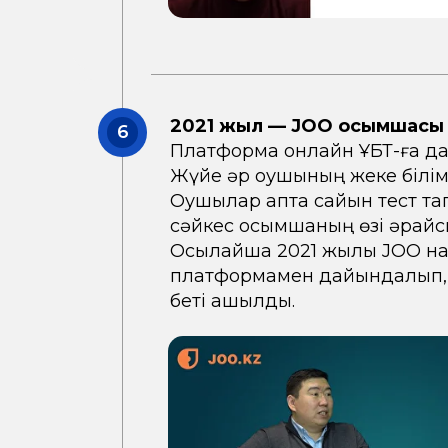
2021 жыл — JOO қосымшасы 
6
Платформа онлайн ҰБТ-ға дайы
Жүйе әр оқушының жеке білі
Оқушылар апта сайын тест тап
сәйкес қосымшаның өзі әрқай
Осылайша 2021 жылы JOO нар
платформамен дайындалып, ж
беті ашылды.