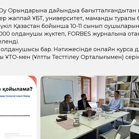
у Орындарына дайындыққа бағытталғандықтан п
ер жаппай ҰБТ, университет, мамандық туралы б
үкіл Қазақстан бойынша 10-11 сынып оқушылар
0 000 қолданушы жүктеп, FORBES журналына ота
еленді.
қ қолданушысы бар. Нәтижесінде онлайн курсқа д
ы ҰТО-мен (Ұлттық Тесттілеу Орталығымен) серікт