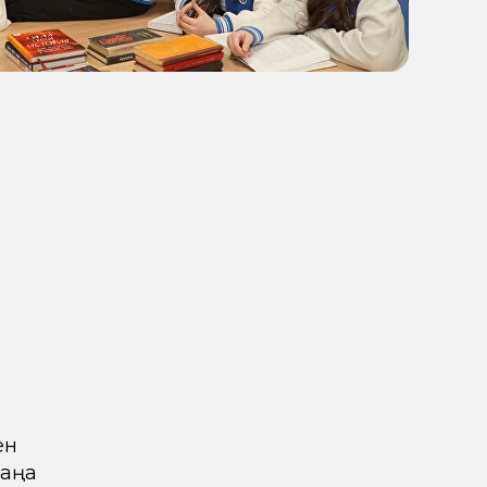
ен
жаңа