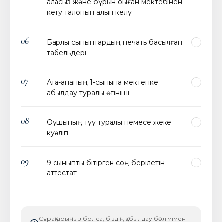
аласыз және бұрын оқыған мектебінен
кету талонын алып келу
06
Барлық сыныптардың печать басылған
табельдері
07
Ата-ананың 1-сыныпқа мектепке
қабылдау туралы өтініші
08
Оқушының туу туралы немесе жеке
куәлігі
09
9 сыныпты бітірген соң берілетін
аттестат
Сұрақтарыңыз болса, біздің қабылдау бөлімімен