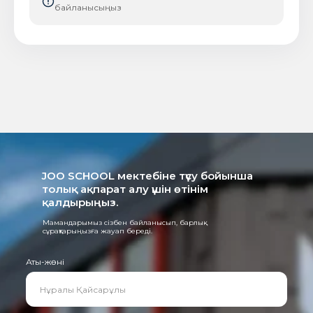
байланысыңыз
JOO SCHOOL мектебіне түсу бойынша
толық ақпарат алу үшін өтінім
қалдырыңыз.
Мамандарымыз сізбен байланысып, барлық
сұрақтарыңызға жауап береді.
Аты-жөні