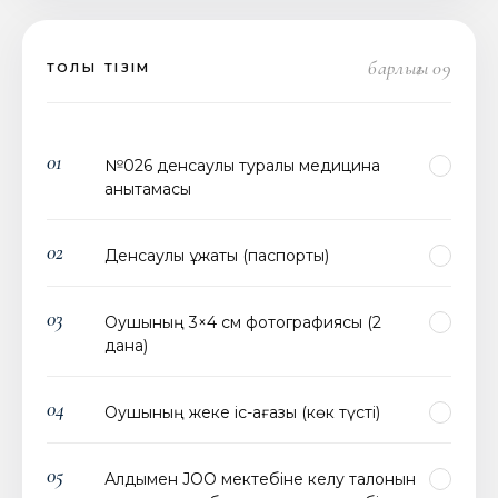
барлығы 09
ТОЛЫҚ ТІЗІМ
01
№026 денсаулық туралы медицина
анықтамасы
02
Денсаулық құжаты (паспорты)
03
Оқушының 3×4 см фотографиясы (2
дана)
04
Оқушының жеке іс-қағазы (көк түсті)
05
Алдымен JOO мектебіне келу талонын