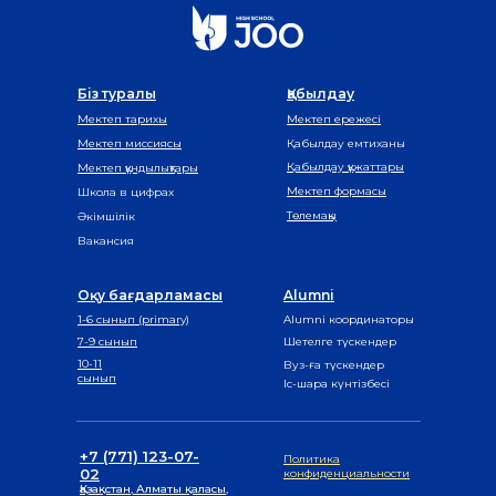
Біз туралы
Қабылдау
Мектеп тарихы
Мектеп ережесі
Мектеп миссиясы
Қабылдау емтиханы
Қабылдау құжаттары
Мектеп құндылықтары
Мектеп формасы
Школа в цифрах
Төлемақы
Әкімшілік
Вакансия
Оқу бағдарламасы
Alumni
1-6 сынып (primary)
Alumni координаторы
7-9 сынып
Шетелге түскендер
10-11
Вуз-ға түскендер
сынып
Іс-шара күнтізбесі
+7 (771) 123-07-
Политика
02
конфиденциальности
Қазақстан, Алматы қаласы,