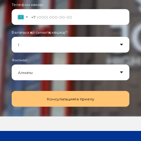
Телефон нөмірі
+7
Балаңыз қай сыныпқа көшеді?
Филиал
Консультацияға тіркелу