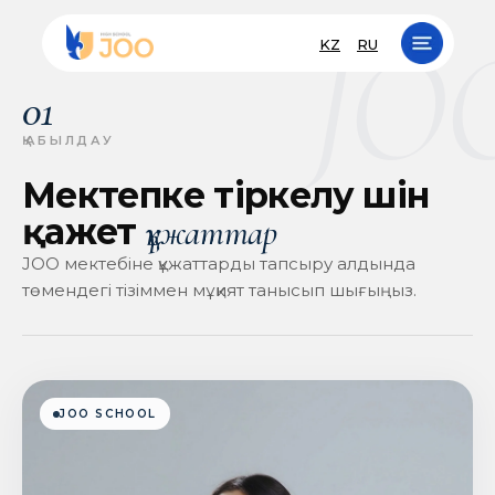
JO
KZ
RU
01
ҚАБЫЛДАУ
Мектепке тіркелу үшін
қажет
құжаттар
JOO мектебіне құжаттарды тапсыру алдында
төмендегі тізіммен мұқият танысып шығыңыз.
JOO SCHOOL