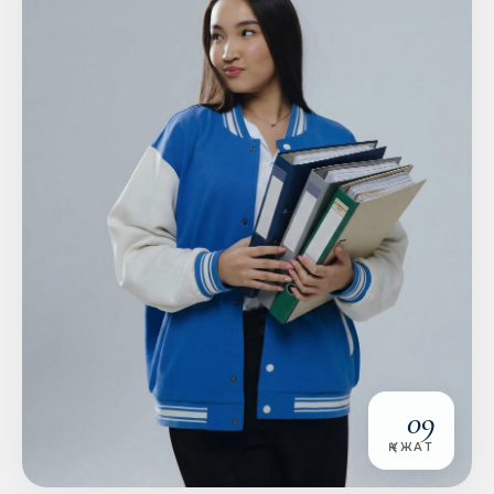
09
ҚҰЖАТ